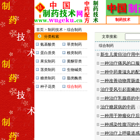
制药技术
首页
>
制药技术
> 综合制药
分类检索
文章搜索:
氨基酸类
草类制药
综合制药
蛋白质类
根类制药
新生儿黄疸治疗用中
果实制药
黄酮苷类
一种治疗痛风的口服
茎类制药
生物碱类
一种中药膏滋丸的配
糖类制药
脂类酶类
一种改善动物胃肠道
种子花类
综合制药
治疗受风引起面瘫的
一种治疗乳腺癌的中
治疗糖尿病的中药
(2
一种用于肿瘤化疗后
一种感染性腹泻的中
一种治疗上呼吸道感